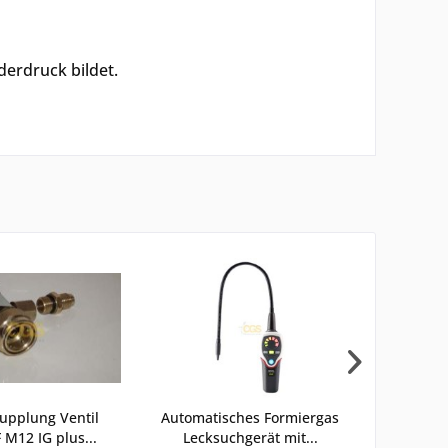
derdruck bildet.
upplung Ventil
Automatisches Formiergas
Messing
 M12 IG plus...
Lecksuchgerät mit...
(Kupfer