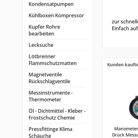
Kondensatpumpen
Kühlboxen Kompressor
zur schnell
Kupfer Rohre
Einfach auf
bearbeiten
Lecksuche
Lötbrenner
Flammschutzmatten
Kunden kauft
Magnetventile
Rückschlagventile
Messinstrumente -
Thermometer
Öl - Dichtmittel - Kleber -
Frostschutz Chemie
Pressfittinge Klima
Manometer 
Druck Messu
Schäuche