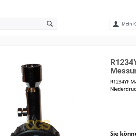
Mein K
R1234Y
Messun
R1234YF M
Niederdru
Sie könn