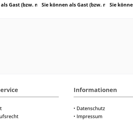
als Gast (bzw. mit Ihrem derzeitigen Status) keine Preis
Sie können als Gast (bzw. mit Ihrem de
Sie könne
ervice
Informationen
t
Datenschutz
ufsrecht
Impressum