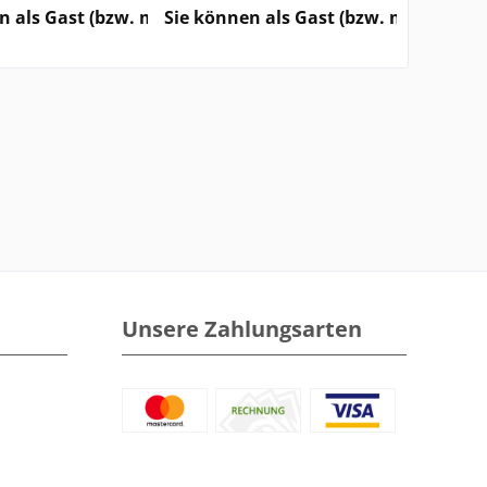
e sehen
rzeitigen Status) keine Preise sehen
n als Gast (bzw. mit Ihrem derzeitigen Status) keine Pre
Sie können als Gast (bzw. mit Ihrem d
Sie könn
Unsere Zahlungsarten