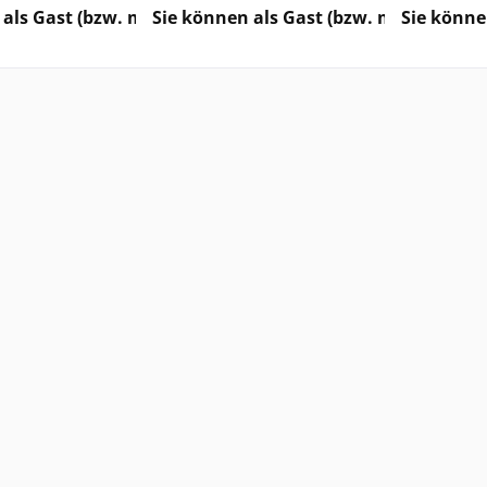
uf...
auf...
als Gast (bzw. mit Ihrem derzeitigen Status) keine Preis
Sie können als Gast (bzw. mit Ihrem de
Sie könne