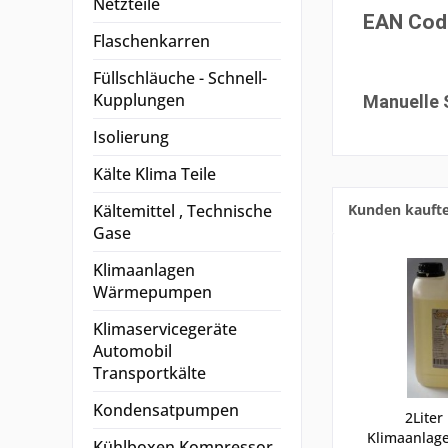
Netzteile
EAN Cod
Flaschenkarren
Füllschläuche - Schnell-
Kupplungen
Manuelle S
Isolierung
Kälte Klima Teile
Kunden kauft
Kältemittel , Technische
Gase
Klimaanlagen
Wärmepumpen
Klimaservicegeräte
Automobil
Transportkälte
Kondensatpumpen
2Liter
Klimaanlag
Kühlboxen Kompressor