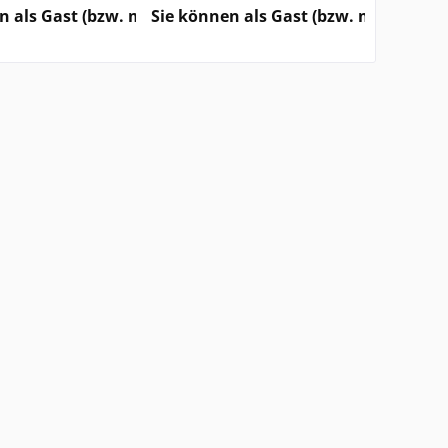
auf...
e sehen
rzeitigen Status) keine Preise sehen
n als Gast (bzw. mit Ihrem derzeitigen Status) keine Pre
Sie können als Gast (bzw. mit Ihrem d
Sie könn