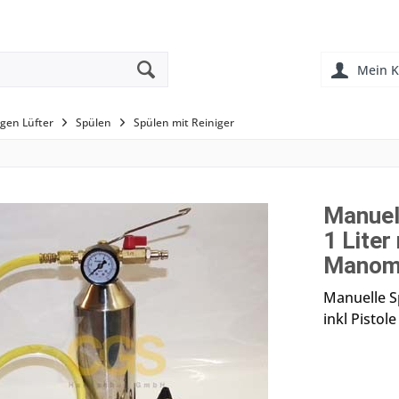
Mein K
en Lüfter
Spülen
Spülen mit Reiniger
Manuel
1 Liter
Manom
Manuelle Sp
inkl Pisto