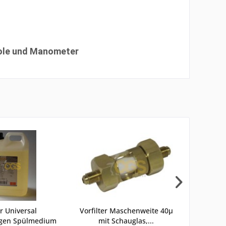
stole und Manometer
er Universal
Vorfilter Maschenweite 40µ
Ersatzfi
agen Spülmedium
mit Schauglas,...
groß