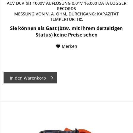
ACV DCV bis 1000V AUFLÖSUNG 0,01V 16.000 DATA LOGGER
RECORDS
MESSUNG VON V, A, OHM, DURCHGANG; KAPAZITÄT
TEMPERTUR; Hz,
Mengeneinheit:
Sie können als Gast (bzw. mit Ihrem derzeitigen
Art.Nr.: TM270P
Status) keine Preise sehen
Merken
In den
Warenkorb