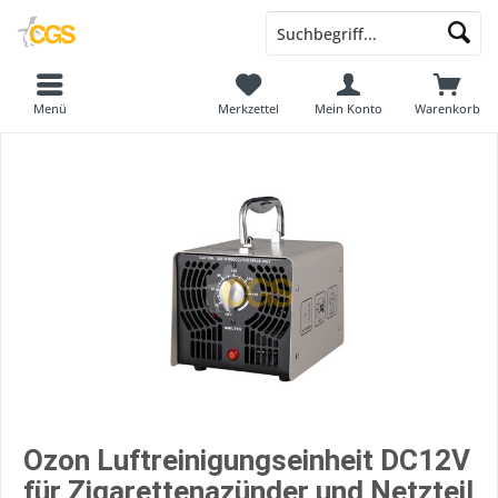
Menü
Merkzettel
Mein Konto
Warenkorb
Ozon Luftreinigungseinheit DC12V
für Zigarettenazünder und Netzteil