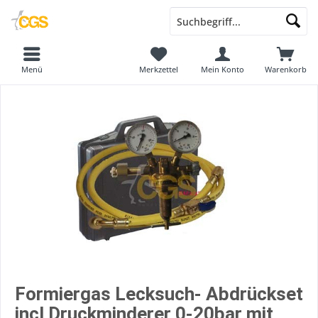
Menü
Merkzettel
Mein Konto
Warenkorb
Formiergas Lecksuch- Abdrückset
incl Druckminderer 0-20bar mit