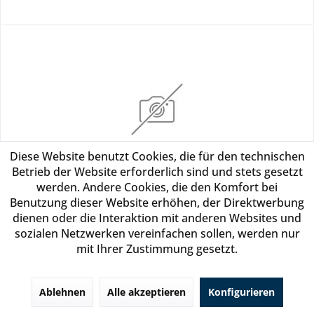
Diese Website benutzt Cookies, die für den technischen
Betrieb der Website erforderlich sind und stets gesetzt
Abdeckhaube SL Geräte SL640 FLICK
werden. Andere Cookies, die den Komfort bei
Benutzung dieser Website erhöhen, der Direktwerbung
dienen oder die Interaktion mit anderen Websites und
Mengeneinheit:
sozialen Netzwerken vereinfachen sollen, werden nur
Art.Nr.: SLHAUBE-640
mit Ihrer Zustimmung gesetzt.
Sie können als Gast (bzw. mit Ihrem derzeitigen
Status) keine Preise sehen
Ablehnen
Alle akzeptieren
Konfigurieren