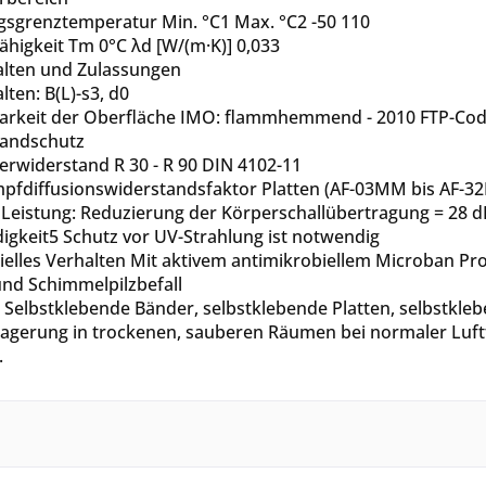
grenztemperatur Min. °C1 Max. °C2 -50 110
ähigkeit Tm 0°C λd [W/(m·K)] 0,033
lten und Zulassungen
ten: B(L)-s3, d0
rkeit der Oberfläche IMO: flammhemmend - 2010 FTP-Cod
randschutz
erwiderstand R 30 - R 90 DIN 4102-11
fdiffusionswiderstandsfaktor Platten (AF-03MM bis AF-32MM
 Leistung: Reduzierung der Körperschallübertragung = 28 dB
igkeit5 Schutz vor UV-Strahlung ist notwendig
ielles Verhalten Mit aktivem antimikrobiellem Microban Pro
und Schimmelpilzbefall
 Selbstklebende Bänder, selbstklebende Platten, selbstklebe
agerung in trockenen, sauberen Räumen bei normaler Luf
.