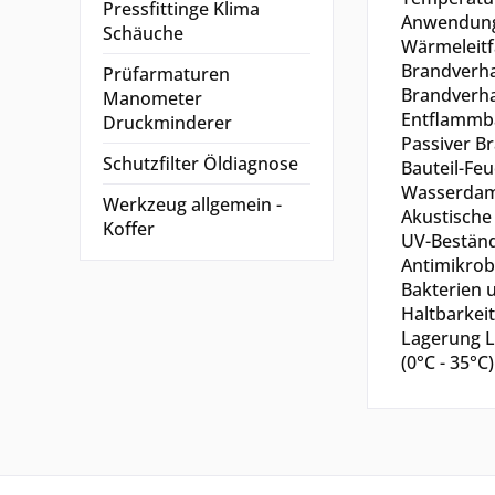
Pressfittinge Klima
Anwendungs
Schäuche
Wärmeleitf
Brandverha
Prüfarmaturen
Brandverhal
Manometer
Entflammba
Druckminderer
Passiver B
Schutzfilter Öldiagnose
Bauteil-Feu
Wasserdamp
Werkzeug allgemein -
Akustische
Koffer
UV-Beständ
Antimikrob
Bakterien 
Haltbarkeit
Lagerung L
(0°C - 35°C)