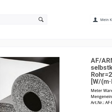
Mein K
AF/AR
selbst
Rohr=2
[W/(m·
Meter Ware
Mengeneinh
Art.Nr.: AF