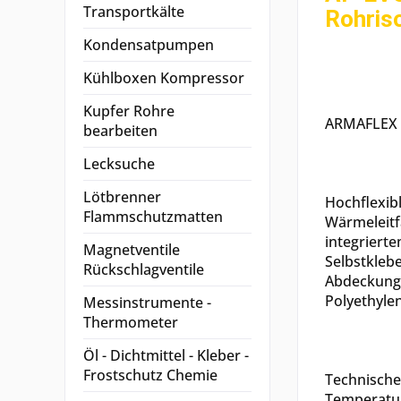
Transportkälte
Rohris
Kondensatpumpen
Kühlboxen Kompressor
Kupfer Rohre
ARMAFLEX 
bearbeiten
Lecksuche
Lötbrenner
Hochflexib
Flammschutzmatten
Wärmeleitf
integriert
Magnetventile
Selbstklebe
Rückschlagventile
Abdeckung
Polyethylen
Messinstrumente -
Thermometer
Öl - Dichtmittel - Kleber -
Frostschutz Chemie
Technische
Temperatu