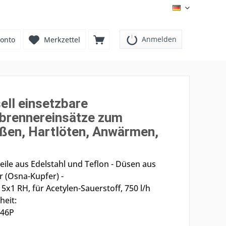
DE
Anmelden
onto
Merkzettel
ell einsetzbare
brennereinsätze zum
ßen, Hartlöten, Anwärmen,
eile aus Edelstahl und Teflon - Düsen aus
r (Osna-Kupfer) -
x1 RH, für Acetylen-Sauerstoff, 750 l/h
eit:
846P