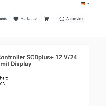
DE
Anmelden
onto
Merkzettel
Controller SCDplus+ 12 V/24
 mit Display
eit:
40A