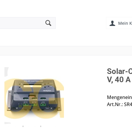
Mein K
Solar-
V, 40 A
Mengeneinh
Art.Nr.: SR