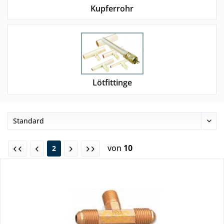
Kupferrohr
Lötfittinge
von
10
2