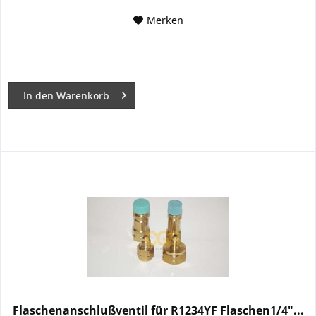
Merken
In den
Warenkorb
Flaschenanschlußventil für R1234YF Flaschen1/4"...