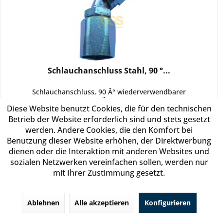
Schlauchanschluss Stahl, 90 °...
Schlauchanschluss, 90 Â° wiederverwendbarer
Innenanschluss fÃ¼r Schlauch G16 7/8
Diese Website benutzt Cookies, die für den technischen
Betrieb der Website erforderlich sind und stets gesetzt
werden. Andere Cookies, die den Komfort bei
Sie können als Gast (bzw. mit Ihrem derzeitigen
Benutzung dieser Website erhöhen, der Direktwerbung
Status) keine Preise sehen
dienen oder die Interaktion mit anderen Websites und
sozialen Netzwerken vereinfachen sollen, werden nur
Merken
mit Ihrer Zustimmung gesetzt.
Ablehnen
Alle akzeptieren
Konfigurieren
In den
Warenkorb