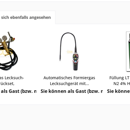
sich ebenfalls angesehen
as Lecksuch-
Automatisches Formiergas
Füllung LT
ückset,
Lecksuchgerät mit...
N2 4% H2
inderer...
als Gast (bzw. mit Ihrem derzeitigen Status) keine Preis
Sie können als Gast (bzw. mit Ihrem de
Sie könne