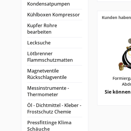
Kondensatpumpen
Kühlboxen Kompressor
Kunden haben 
Kupfer Rohre
bearbeiten
Lecksuche
Lötbrenner
Flammschutzmatten
Magnetventile
Rückschlagventile
Formierg
Abdr
Messinstrumente -
Druckm
Sie können 
Thermometer
Öl - Dichtmittel - Kleber -
Frostschutz Chemie
Pressfittinge Klima
Schäuche