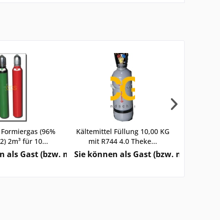
 Formiergas (96%
Kältemittel Füllung 10,00 KG
Tausch
) 2m³ für 10...
mit R744 4.0 Theke...
e sehen
rzeitigen Status) keine Preise sehen
n als Gast (bzw. mit Ihrem derzeitigen Status) keine Pre
Sie können als Gast (bzw. mit Ihrem d
Sie könn