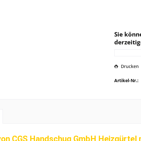
Sie könn
derzeitig
Drucken
Artikel-Nr.:
on CGS Handschug GmbH Heizgürtel mi