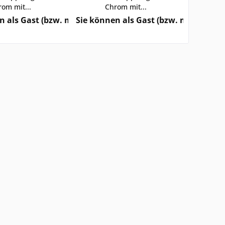
om mit...
Chrom mit...
e sehen
rzeitigen Status) keine Preise sehen
n als Gast (bzw. mit Ihrem derzeitigen Status) keine Pre
Sie können als Gast (bzw. mit Ihrem d