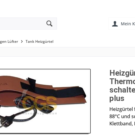
Mein K
en Lüfter
Tank Heizgürtel
Heizgür
Thermo
schalt
plus
Heizgürtel 
88°C und s
Klettband,