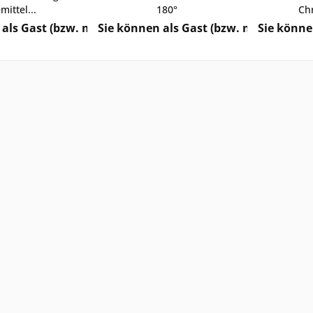
mittel...
180°
Chr
als Gast (bzw. mit Ihrem derzeitigen Status) keine Preis
Sie können als Gast (bzw. mit Ihrem de
Sie könne