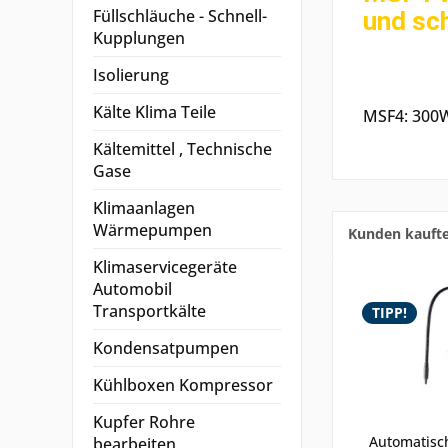
Füllschläuche - Schnell-
und sch
Kupplungen
Isolierung
Kälte Klima Teile
MSF4: 300W
Kältemittel , Technische
Gase
Klimaanlagen
Wärmepumpen
Kunden kauft
Klimaservicegeräte
Automobil
Transportkälte
TIPP!
Kondensatpumpen
Kühlboxen Kompressor
Kupfer Rohre
Automatisc
bearbeiten