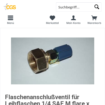
Menü
Merkzettel
Mein Konto
Warenkorb
Flaschenanschlußventil für
Leihflaschen 1/4 SAE M flare x