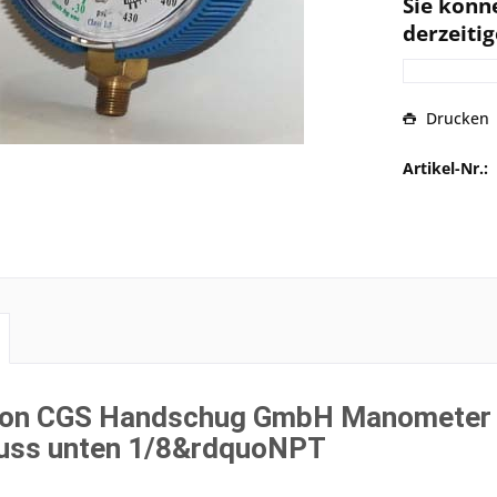
Sie könn
derzeitig
Drucken
Artikel-Nr.:
von CGS Handschug GmbH Manometer
uss unten 1/8&rdquoNPT