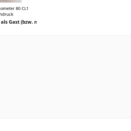
ometer 80 CL1
hdruck
als Gast (bzw. mit Ihrem derzeitigen Status) keine Preis