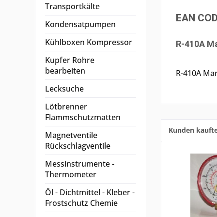
Transportkälte
EAN COD
Kondensatpumpen
Kühlboxen Kompressor
R-410A Ma
Kupfer Rohre
bearbeiten
R-410A Ma
Lecksuche
Lötbrenner
Flammschutzmatten
Kunden kauft
Magnetventile
Rückschlagventile
Messinstrumente -
Thermometer
Öl - Dichtmittel - Kleber -
Frostschutz Chemie