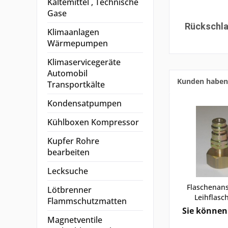
Kältemittel , Technische
Gase
Rückschla
Klimaanlagen
Wärmepumpen
Klimaservicegeräte
Automobil
Kunden haben 
Transportkälte
Kondensatpumpen
Kühlboxen Kompressor
Kupfer Rohre
bearbeiten
Lecksuche
Flaschenans
Lötbrenner
Leihflasch
Flammschutzmatten
Sie können 
Magnetventile