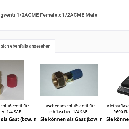
gventil1/2ACME Female x 1/2ACME Male
sich ebenfalls angesehen
chlußventil für
Flaschenanschlußventil für
Kleinstfla
en 1/4 SAE...
Leihflaschen 1/4 SAE...
R600 Fl
als Gast (bzw. mit Ihrem derzeitigen Status) keine Preis
Sie können als Gast (bzw. mit Ihrem de
Sie könne