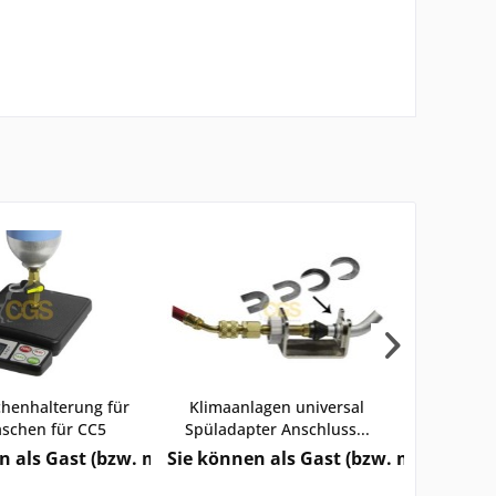
schenhalterung für
Klimaanlagen universal
Vakuum
aschen für CC5
Spüladapter Anschluss...
177l/
e sehen
rzeitigen Status) keine Preise sehen
n als Gast (bzw. mit Ihrem derzeitigen Status) keine Pre
Sie können als Gast (bzw. mit Ihrem d
Sie könn