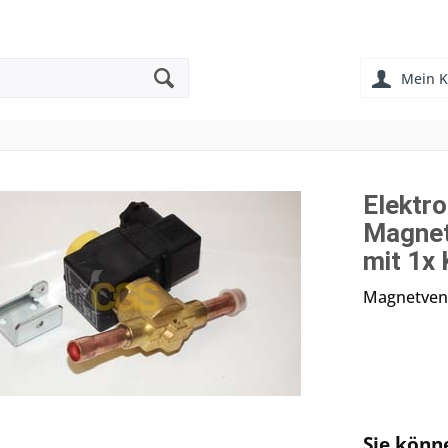
Mein K
Elektr
Magnet
mit 1x 
Magnetvent
Sie könn