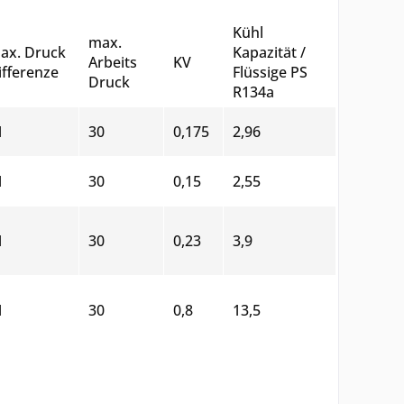
Kühl
max.
ax. Druck
Kapazität /
Arbeits
KV
ifferenze
Flüssige PS
Druck
R134a
1
30
0,175
2,96
1
30
0,15
2,55
1
30
0,23
3,9
1
30
0,8
13,5