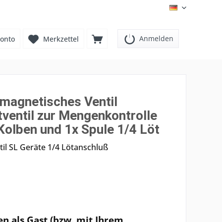
DE
Anmelden
onto
Merkzettel
omagnetisches Ventil
ventil zur Mengenkontrolle
Kolben und 1x Spule 1/4 Löt
il SL Geräte 1/4 Lötanschluß
en als Gast (bzw. mit Ihrem